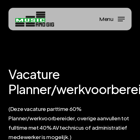
Skip
to
Menu
Close
main
Menu
content
Vacature
Planner/werkvoorbere
(Deze vacature parttime 60%
Planner/werkvoorbereider, overige aanvullen tot
fulltime met 40% AV technicus of administratief
medewerker is mogelijk.)