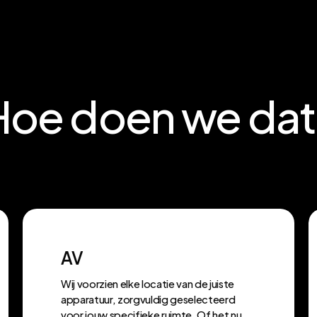
Hoe
doen
we
dat
AV
Wij voorzien elke locatie van de juiste
apparatuur, zorgvuldig geselecteerd
voor jouw specifieke ruimte. Of het nu