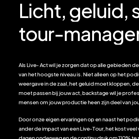
Licht,
geluid,
tour-manage
Als Live- Act wil je zorgen dat op alle gebieden d
van het hoogste niveau is. Niet alleen op het po
weergave in de zaal, het geluid moet kloppen, de
moet passen bij jouw act, backstage wil je profess
mensen om jouw productie heen zijn deel van j
Door onze eigen ervaringen op en naast het podi
ander de impact van een Live-Tour, het kost veel
dagen onderweg en de continu druk om 110% te 