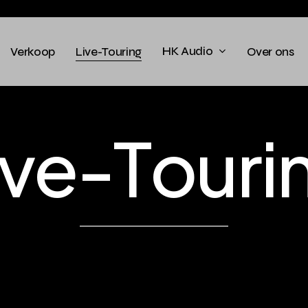
HK Audio
Verkoop
Live-Touring
Over ons
v
e
-
T
o
u
r
i