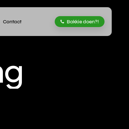
Contact
Bakkie doen?!
n
g