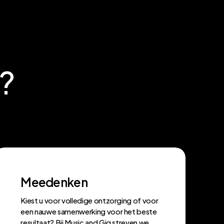
?
Meedenken
Kiest u voor volledige ontzorging of voor
een nauwe samenwerking voor het beste
resultaat? Bij Music and Gig streven we