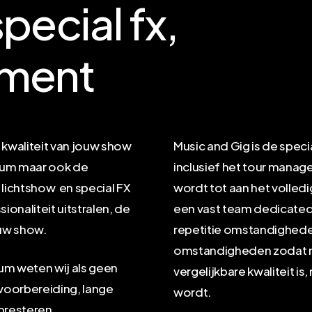
special
fx,
ment
e kwaliteit van jouw show
Music and Gig is de spec
dium maar ook de
inclusief het tour manag
 lichtshow en special FX
wordt tot aan het volled
ionaliteit uitstralen, de
een vast team dedicated 
ouw show.
repetitie omstandigheden 
omstandigheden zodat nie
um weten wij als geen
vergelijkbare kwaliteit i
 voorbereiding, lange
wordt.
presteren.