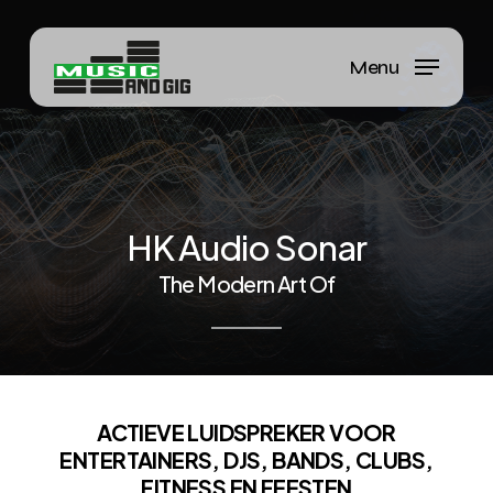
Skip
to
Menu
Close
main
Menu
content
HK
Audio
Sonar
The
Modern
Art
Of
ACTIEVE LUIDSPREKER VOOR
ENTERTAINERS, DJS, BANDS, CLUBS,
FITNESS EN FEESTEN