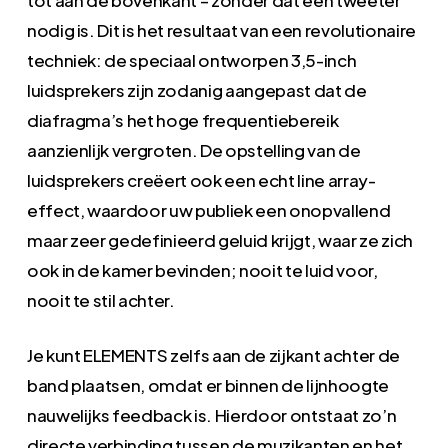
nodig is. Dit is het resultaat van een revolutionaire
techniek: de speciaal ontworpen 3,5-inch
luidsprekers zijn zodanig aangepast dat de
diafragma’s het hoge frequentiebereik
aanzienlijk vergroten. De opstelling van de
luidsprekers creëert ook een echt line array-
effect, waardoor uw publiek een onopvallend
maar zeer gedefinieerd geluid krijgt, waar ze zich
ook in de kamer bevinden; nooit te luid voor,
nooit te stil achter.
Je kunt ELEMENTS zelfs aan de zijkant achter de
band plaatsen, omdat er binnen de lijnhoogte
nauwelijks feedback is. Hierdoor ontstaat zo’n
directe verbinding tussen de muzikanten en het