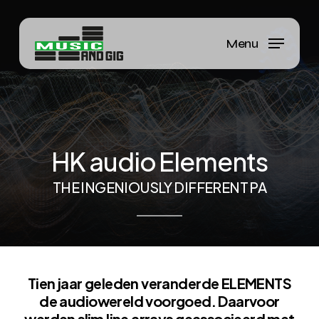
Skip
to
Menu
Close
main
Menu
content
HK
audio
Elements
THE
INGENIOUSLY
DIFFERENT
PA
Tien jaar geleden veranderde ELEMENTS
de audiowereld voorgoed. Daarvoor
werden slim line arrays geassocieerd met