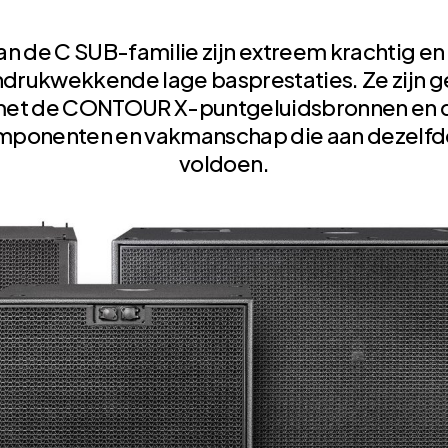
n de C SUB-familie zijn extreem krachtig e
 indrukwekkende lage basprestaties.
Ze zijn 
 met de CONTOUR X-puntgeluidsbronnen en 
omponenten en vakmanschap die aan dezelf
voldoen.