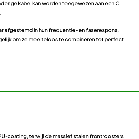
raderige kabel kan worden toegewezen aan een C
.
kaar afgestemd in hun frequentie- en faserespons,
gelijk om ze moeiteloos te combineren tot perfect
PU-coating, terwijl de massief stalen frontroosters