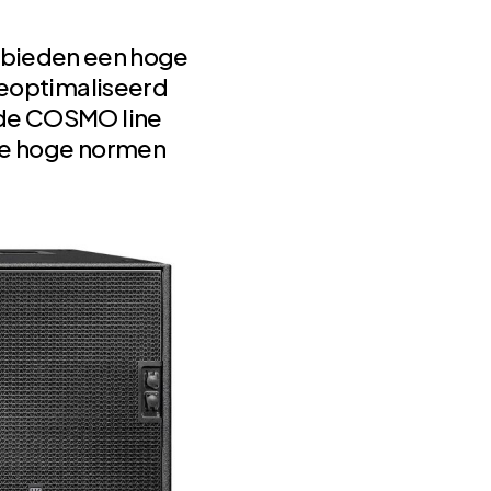
n bieden een hoge
geoptimaliseerd
de COSMO line
de hoge normen