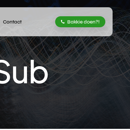
Contact
Bakkie doen?!
S
u
b