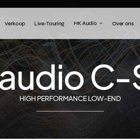
HK Audio
Verkoop
Live-Touring
Over ons
a
u
d
i
o
C
-
H
I
G
H
P
E
R
F
O
R
M
A
N
C
E
L
O
W
-
E
N
D